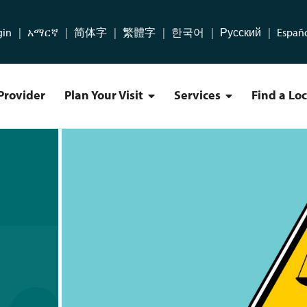
gin
አማርኛ
简体字
繁體字
한국어
Русский
Españ
Provider
Plan Your Visit
Services
Find a Lo
Plan Your Visit Menu
Services Menu
es Simplified Chinese