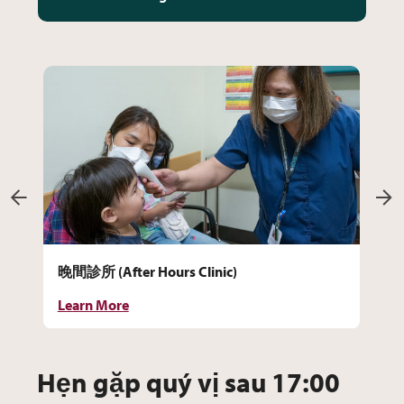
晚間診所 (After Hours Clinic)
晚间
Learn More
Le
Hẹn gặp quý vị sau 17:00