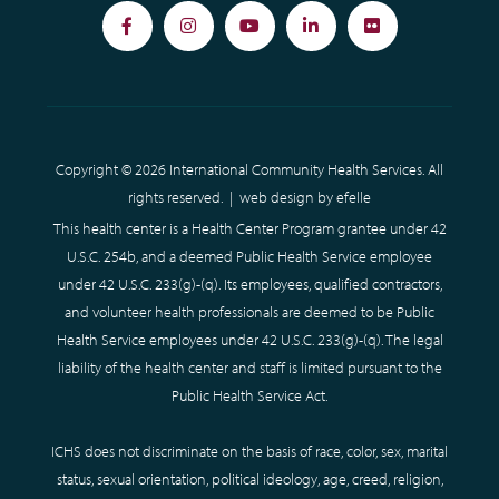
Facebook
Instagram
YouTube
LinkedIn
Flickr
Copyright © 2026 International Community Health Services. All
rights reserved. |
web design
by efelle
This health center is a Health Center Program grantee under 42
U.S.C. 254b, and a deemed Public Health Service employee
under 42 U.S.C. 233(g)-(q). Its employees, qualified contractors,
and volunteer health professionals are deemed to be Public
Health Service employees under 42 U.S.C. 233(g)-(q). The legal
liability of the health center and staff is limited pursuant to the
Public Health Service Act.
ICHS does not discriminate on the basis of race, color, sex, marital
status, sexual orientation, political ideology, age, creed, religion,