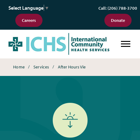
Select Language
▼
Call: (206) 788-3700
Careers
Donate
Phòng Khám Ngoài Giờ Hành Chính
Breadcrumbs
Home
Services
After Hours Vie
Phòng Khám Ngoài Giờ Hành Chính (After 