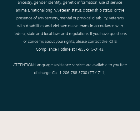
ancestry, gender identity, genetic information, use of service
animals, national origin, veteran status, citizenship status, or the
presence of any sensory, mental or physical disability, veterans
with disabilities and Vietnam era veterans in accordance with
federal, state and local laws and regulations. If you have questions
or concerns about your rights, please contact the ICHS
Compliance Hotline at
1-855-515-0143
.
ATTENTION: Language assistance services are available to you free
of charge. Call
1-206-788-3700
(TTY
711
).