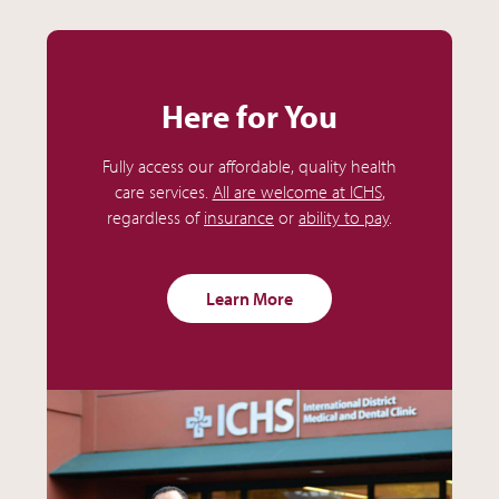
Here for You
Fully access our affordable, quality health
care services.
All are welcome at ICHS
,
regardless of
insurance
or
ability to pay
.
Learn More